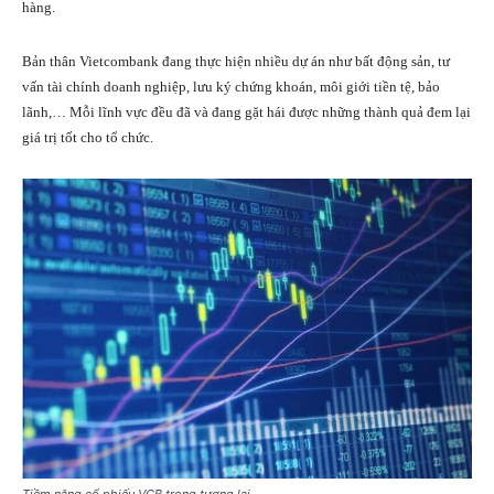
hàng.
Bản thân Vietcombank đang thực hiện nhiều dự án như bất động sản, tư
vấn tài chính doanh nghiệp,
lưu ký chứng khoán
, môi giới tiền tệ, bảo
lãnh,… Mỗi lĩnh vực đều đã và đang gặt hái được những thành quả đem lại
giá trị tốt cho tổ chức.
Tiềm năng cổ phiếu VCB trong tương lai