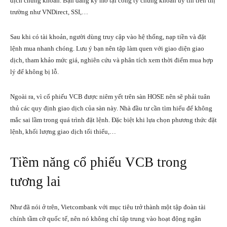
dịch chứng khoán. Bạn đăng ký mở tại công ty chứng khoán uy tín trên thị
trường như
VNDirect
,
SSI
,…
Sau khi có tài khoản, người dùng truy cập vào hệ thống, nạp tiền và đặt
lệnh mua nhanh chóng. Lưu ý bạn nên tập làm quen với giao diện giao
dịch, tham khảo mức giá, nghiên cứu và phân tích xem thời điểm mua hợp
lý để không bị lỗ.
Ngoài ra, vì cổ phiếu VCB được niêm yết trên sàn HOSE nên sẽ phải tuân
thủ các quy định giao dịch của sàn này. Nhà đầu tư cần tìm hiểu để không
mắc sai lầm trong quá trình đặt lệnh. Đặc biệt khi lựa chọn phương thức đặt
lệnh, khối lượng giao dịch tối thiểu,…
Tiềm năng cổ phiếu VCB trong
tương lai
Như đã nói ở trên, Vietcombank với mục tiêu trở thành một tập đoàn tài
chính tầm cỡ quốc tế, nên nó không chỉ tập trung vào hoạt động ngân