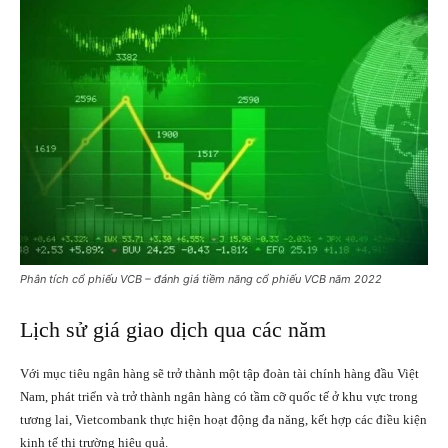
Phân tích cổ phiếu VCB – đánh giá tiềm năng cổ phiếu VCB năm 2022
Lịch sử giá giao dịch qua các năm
Với mục tiêu ngân hàng sẽ trở thành một tập đoàn tài chính hàng đầu Việt
Nam, phát triển và trở thành ngân hàng có tầm cỡ quốc tế ở khu vực trong
tương lai, Vietcombank thực hiện hoạt động đa năng, kết hợp các điều kiện
kinh tế thị trường hiệu quả.