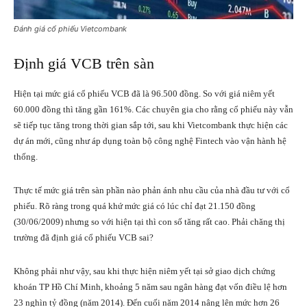
Đánh giá cổ phiếu Vietcombank
Định giá VCB trên sàn
Hiện tại mức giá cổ phiếu VCB đã là 96.500 đồng. So với giá niêm yết
60.000 đồng thì tăng gần 161%. Các chuyên gia cho rằng cổ phiếu này vẫn
sẽ tiếp tục tăng trong thời gian sắp tới, sau khi Vietcombank thực hiện các
dự án mới, cũng như áp dụng toàn bộ công nghệ Fintech vào vận hành hệ
thống.
Thực tế mức giá trên sàn phần nào phản ánh nhu cầu của nhà đầu tư với cổ
phiếu. Rõ ràng trong quá khứ mức giá có lúc chỉ đạt 21.150 đồng
(30/06/2009) nhưng so với hiện tại thì con số tăng rất cao. Phải chăng thị
trường đã định giá cổ phiếu VCB sai?
Không phải như vậy, sau khi thực hiện niêm yết tại sở giao dịch chứng
khoán TP Hồ Chí Minh, khoảng 5 năm sau ngân hàng đạt vốn điều lệ hơn
23 nghìn tỷ đồng (năm 2014). Đến cuối năm 2014 nâng lên mức hơn 26