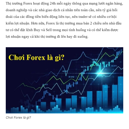
Thị trường Forex hoạt động 24h mỗi ngày thông qua mạng lưới ngân hàng,
doanh nghiệp và các nhà giao dịch cá nhân trên toàn cầu, nên tỷ giá hối
đoái của các đồng tiền biến động liên tục, nên trader sẽ có nhiều cơ hội
kiếm lợi nhuận. Hơn nữa, Forex là thị trường mua bán 2 chiều nên nhà đầu
tư có thể đặt lệnh Buy và Sell trong mọi tình huống và có thể kiếm được
lợi nhuận ngay cả khi thị trường đi lên hay đi xuống.
Chơi Forex là gì?