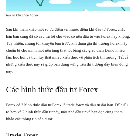
Rủi ro khi chơi Forex:
Sau khi tham khảo một số ưu điểm và nhược điểm khi đầu tư Forex, chắc
hẳn bạn cũng đã có câu trả lời cho việc có nên đầu tư vào Forex hay không.
Tuy nhiên, chúng tôi khuyên bạn trước khi tham gia thị trường Forex, hãy
chuẩn bị cho mình một nền tảng thật tốt bằng các giao dịch Demo nhiều
lần, học hỏi và tích lũy thật nhiều kiến thức về phân tích thị trường. Tất cả
những kiến thức này sẽ giúp bạn đứng vững trên thị trường đầy biến động
này.
Các hình thức đầu tư Forex
Forex có 2 hình thức đầu tư Forex là trade forex và đầu tư dài hạn. Để hiểu
rõ hơn về 2 hình thức đầu tư này, mời nhà đầu tư và bạn đọc cùng tham
khảo các thông tin bên dưới:
Trade Forex