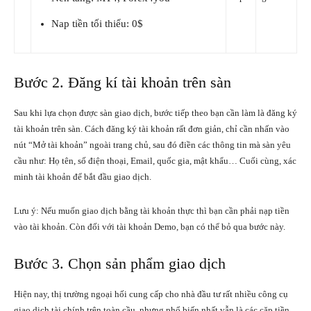
Nap tiền tối thiểu: 0$
Bước 2. Đăng kí tài khoản trên sàn
Sau khi lựa chọn được sàn giao dịch, bước tiếp theo bạn cần làm là đăng ký
tài khoản trên sàn. Cách đăng ký tài khoản rất đơn giản, chỉ cần nhấn vào
nút “Mở tài khoản” ngoài trang chủ, sau đó điền các thông tin mà sàn yêu
cầu như: Họ tên, số điện thoại, Email, quốc gia, mật khẩu… Cuối cùng, xác
minh tài khoản để bắt đầu giao dịch.
Lưu ý: Nếu muốn giao dịch bằng tài khoản thực thì bạn cần phải nạp tiền
vào tài khoản. Còn đối với tài khoản Demo, bạn có thể bỏ qua bước này.
Bước 3. Chọn sản phẩm giao dịch
Hiện nay, thị trường ngoại hối cung cấp cho nhà đầu tư rất nhiều công cụ
giao dịch tài chính trên toàn cầu, nhưng phổ biến nhất vẫn là các cặp tiền