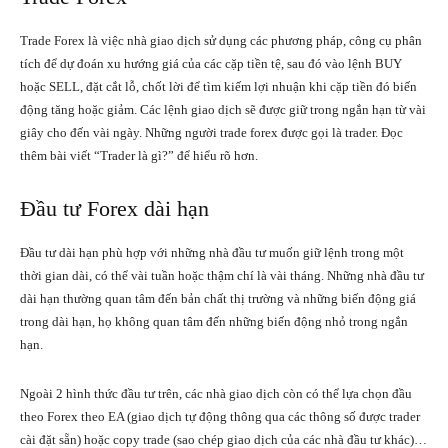
Trade Forex là việc nhà giao dịch sử dụng các phương pháp, công cụ phân
tích để dự đoán xu hướng giá của các cặp tiền tệ, sau đó vào lệnh BUY
hoặc SELL, đặt cắt lỗ, chốt lời để tìm kiếm lợi nhuận khi cặp tiền đó biến
động tăng hoặc giảm. Các lệnh giao dịch sẽ được giữ trong ngắn hạn từ vài
giây cho đến vài ngày. Những người trade forex được gọi là trader. Đọc
thêm bài viết “
Trader là gì
?” để hiểu rõ hơn.
Đầu tư Forex dài hạn
Đầu tư dài hạn phù hợp với những nhà đầu tư muốn giữ lệnh trong một
thời gian dài, có thể vài tuần hoặc thậm chí là vài tháng. Những nhà đầu tư
dài hạn thường quan tâm đến bản chất thị trường và những biến động giá
trong dài hạn, họ không quan tâm đến những biến động nhỏ trong ngắn
hạn.
Ngoài 2 hình thức đầu tư trên, các nhà giao dịch còn có thể lựa chọn đầu
theo Forex theo EA (giao dịch tự động thông qua các thông số được trader
cài đặt sẵn) hoặc copy trade (sao chép giao dịch của các nhà đầu tư khác)…