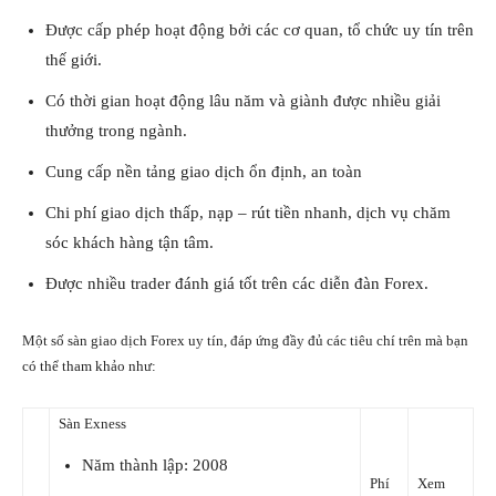
Được cấp phép hoạt động bởi các cơ quan, tổ chức uy tín trên
thế giới.
Có thời gian hoạt động lâu năm và giành được nhiều giải
thưởng trong ngành.
Cung cấp nền tảng giao dịch ổn định, an toàn
Chi phí giao dịch thấp, nạp – rút tiền nhanh, dịch vụ chăm
sóc khách hàng tận tâm.
Được nhiều trader đánh giá tốt trên các diễn đàn Forex.
Một số sàn giao dịch Forex uy tín, đáp ứng đầy đủ các tiêu chí trên mà bạn
có thể tham khảo như:
Sàn Exness
Năm thành lập: 2008
Phí
Xem