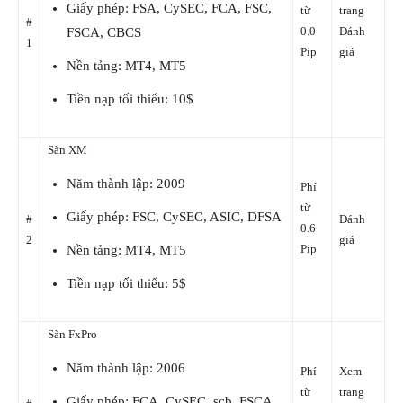
Giấy phép: FSA, CySEC, FCA, FSC,
từ
trang
#
0.0
Đánh
FSCA, CBCS
1
Pip
giá
Nền tảng: MT4, MT5
Tiền nạp tối thiểu: 10$
Sàn XM
Năm thành lập: 2009
Phí
từ
Giấy phép: FSC, CySEC, ASIC, DFSA
#
Đánh
0.6
2
giá
Pip
Nền tảng: MT4, MT5
Tiền nạp tối thiểu: 5$
Sàn FxPro
Năm thành lập: 2006
Phí
Xem
từ
trang
Giấy phép: FCA, CySEC, scb, FSCA