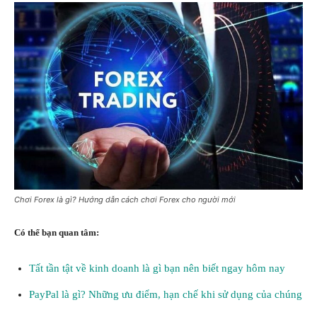
Chơi Forex là gì? Hướng dẫn cách chơi Forex cho người mới
Có thể bạn quan tâm:
Tất tần tật về kinh doanh là gì bạn nên biết ngay hôm nay
PayPal là gì? Những ưu điểm, hạn chế khi sử dụng của chúng