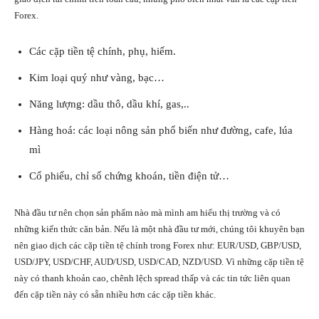
Forex.
Các cặp tiền tệ chính, phụ, hiếm.
Kim loại quý như vàng, bạc…
Năng lượng: dầu thô, dầu khí, gas,..
Hàng hoá: các loại nông sản phổ biến như đường, cafe, lúa
mì
Cổ phiếu, chỉ số chứng khoán, tiền điện tử…
Nhà đầu tư nên chọn sản phẩm nào mà mình am hiểu thị trường và có
những kiến thức căn bản. Nếu là một nhà đầu tư mới, chúng tôi khuyên bạn
nên giao dịch
các cặp tiền tệ chính trong Forex
như: EUR/USD, GBP/USD,
USD/JPY, USD/CHF, AUD/USD, USD/CAD, NZD/USD. Vì những cặp tiền tệ
này có thanh khoản cao, chênh lệch spread thấp và các tin tức liên quan
đến cặp tiền này có sẵn nhiều hơn các cặp tiền khác.