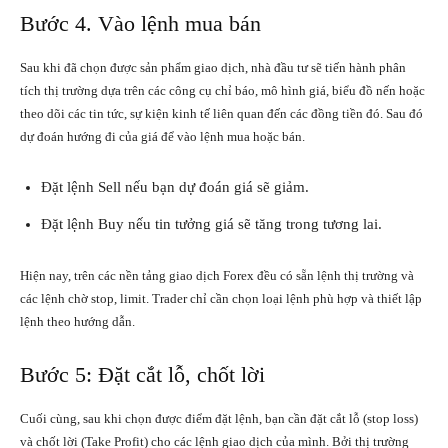
Bước 4. Vào lệnh mua bán
Sau khi đã chọn được sản phẩm giao dịch, nhà đầu tư sẽ tiến hành phân
tích thị trường dựa trên các công cụ chỉ báo, mô hình giá, biểu đồ nến hoặc
theo dõi các tin tức, sự kiện kinh tế liên quan đến các đồng tiền đó. Sau đó
dự đoán hướng đi của giá để vào lệnh mua hoặc bán.
Đặt lệnh Sell nếu bạn dự đoán giá sẽ giảm.
Đặt lệnh Buy nếu tin tưởng giá sẽ tăng trong tương lai.
Hiện nay, trên các nền tảng giao dịch Forex đều có sẵn lệnh thị trường và
các lệnh chờ stop, limit. Trader chỉ cần chọn loại lệnh phù hợp và thiết lập
lệnh theo hướng dẫn.
Bước 5: Đặt cắt lỗ, chốt lời
Cuối cùng, sau khi chọn được điểm đặt lệnh, bạn cần đặt cắt lỗ (stop loss)
và chốt lời (Take Profit) cho các lệnh giao dịch của mình. Bởi thị trường