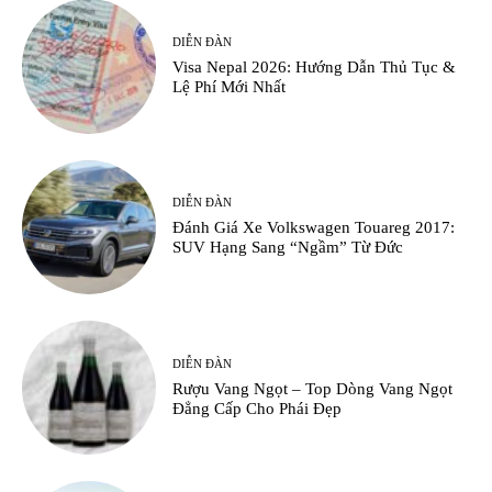
DIỄN ĐÀN
Visa Nepal 2026: Hướng Dẫn Thủ Tục &
Lệ Phí Mới Nhất
DIỄN ĐÀN
Đánh Giá Xe Volkswagen Touareg 2017:
SUV Hạng Sang “Ngầm” Từ Đức
DIỄN ĐÀN
Rượu Vang Ngọt – Top Dòng Vang Ngọt
Đẳng Cấp Cho Phái Đẹp