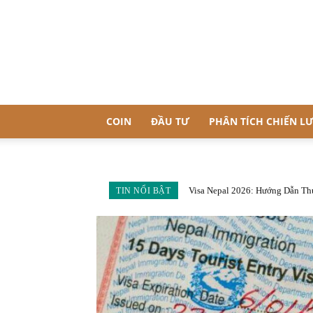
COIN
ĐẦU TƯ
PHÂN TÍCH CHIẾN L
Visa Nepal 2026: Hướng Dẫn Th
TIN NỔI BẬT