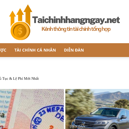
ƯỢC
TÀI CHÍNH CÁ NHÂN
DIỄN ĐÀN
taichinhhangngay.net
ủ Tục & Lệ Phí Mới Nhất
–
DIỄN ĐÀN