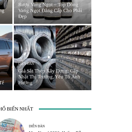
Rượu Vang Ngọt – Top Dòng
ng
Vang Ngọt Đẳng Cấp Cho Phái
Đẹp
DIỄN ĐÀN
Giá Sắt Thép Xây Dựng: Cập
Nhật Thị Trường, Yếu Tố Ảnh
Tế
Hưởng
HỔ BIẾN NHẤT
DIỄN ĐÀN