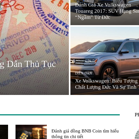
Đánh Giá Xe Volkswagen
Kênh
Touareg 2017: SUV Hạng Sa
“Ngầm” Từ Đức
thông
ng Dẫn Thủ Tục
DIỄN ĐÀN
Xe Volkswagen: Biểu Tượng
Chất Lượng Đức Và Sự Tinh 
tin
P
tài
Đánh giá đồng BNB Coin tìm hiểu
thông tin chi tiết