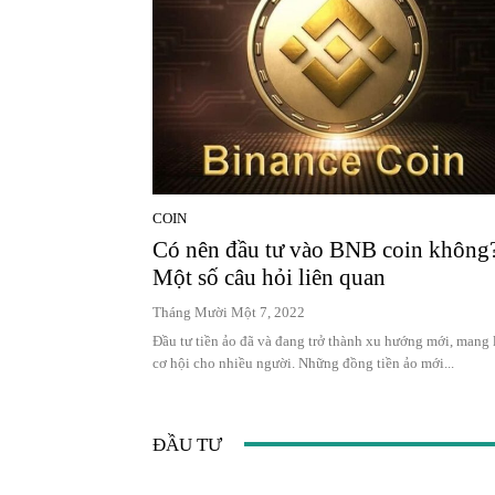
COIN
Có nên đầu tư vào BNB coin không
Một số câu hỏi liên quan
Tháng Mười Một 7, 2022
Đầu tư tiền ảo đã và đang trở thành xu hướng mới, mang 
cơ hội cho nhiều người. Những đồng tiền ảo mới...
ĐẦU TƯ