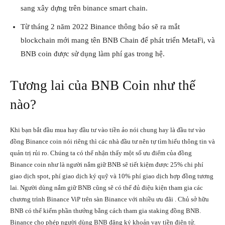
sang xây dựng trên binance smart chain.
Từ tháng 2 năm 2022 Binance thông báo sẽ ra mắt
blockchain mới mang tên BNB Chain để phát triển MetaFi, và
BNB coin được sử dụng làm phí gas trong hệ.
Tương lai của BNB Coin như thế
nào?
Khi bạn bắt đầu mua hay đầu tư vào tiền ảo nói chung hay là đầu tư vào
đồng Binance coin nói riêng thì các nhà đầu tư nên tự tìm hiểu thông tin và
quản trị rủi ro. Chúng ta có thể nhận thấy một số ưu điểm của đồng
Binance coin như là người nắm giữ BNB sẽ tiết kiệm được 25% chi phí
giao dịch spot, phí giao dịch ký quỹ và 10% phí giao dịch hợp đồng tương
lai. Người dùng nắm giữ BNB cũng sẽ có thể đủ điệu kiện tham gia các
chương trình Binance ViP trên sàn Binance với nhiều ưu đãi . Chủ sở hữu
BNB có thể kiếm phần thưởng bằng cách tham gia staking đồng BNB.
Binance cho phép người dùng BNB đăng ký khoản vay tiền điện tử.