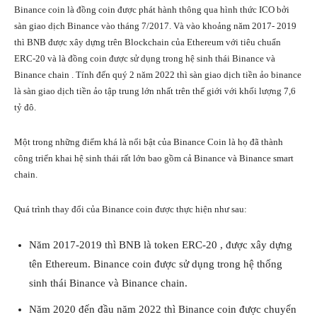
Binance coin là đồng coin được phát hành thông qua hình thức ICO bởi
sàn giao dịch Binance vào tháng 7/2017. Và vào khoảng năm 2017- 2019
thì BNB được xây dựng trên Blockchain của Ethereum với tiêu chuẩn
ERC-20 và là đồng coin được sử dụng trong hệ sinh thái Binance và
Binance chain . Tính đến quý 2 năm 2022 thì sàn giao dịch tiền ảo binance
là sàn giao dịch tiền ảo tập trung lớn nhất trên thế giới với khối lượng 7,6
tỷ đô.
Một trong những điểm khá là nổi bật của Binance Coin là họ đã thành
công triển khai hệ sinh thái rất lớn bao gồm cả Binance và Binance smart
chain.
Quá trình thay đổi của Binance coin được thực hiện như sau:
Năm 2017-2019 thì BNB là token ERC-20 , được xây dựng
tên Ethereum. Binance coin được sử dụng trong hệ thống
sinh thái Binance và Binance chain.
Năm 2020 đến đầu năm 2022 thì Binance coin được chuyển