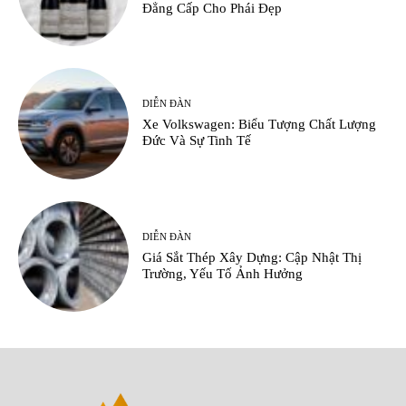
Đẳng Cấp Cho Phái Đẹp
DIỄN ĐÀN
Xe Volkswagen: Biểu Tượng Chất Lượng
Đức Và Sự Tinh Tế
DIỄN ĐÀN
Giá Sắt Thép Xây Dựng: Cập Nhật Thị
Trường, Yếu Tố Ảnh Hưởng