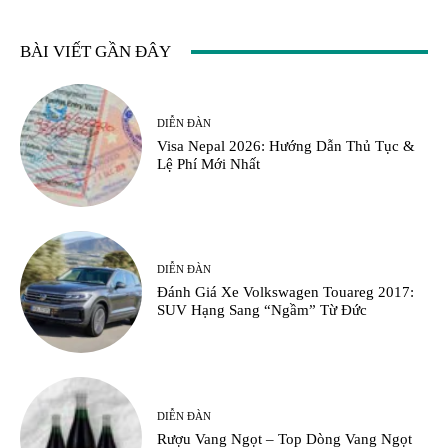
BÀI VIẾT GẦN ĐÂY
DIỄN ĐÀN
Visa Nepal 2026: Hướng Dẫn Thủ Tục &
Lệ Phí Mới Nhất
DIỄN ĐÀN
Đánh Giá Xe Volkswagen Touareg 2017:
SUV Hạng Sang “Ngầm” Từ Đức
DIỄN ĐÀN
Rượu Vang Ngọt – Top Dòng Vang Ngọt