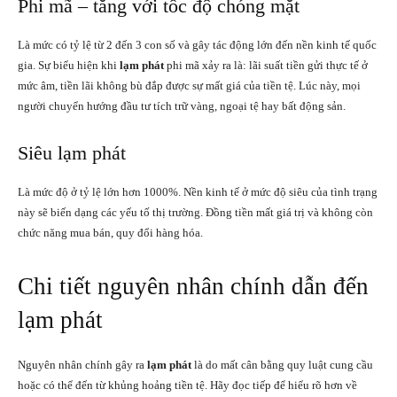
Phi mã – tăng với tốc độ chóng mặt
Là mức có tỷ lệ từ 2 đến 3 con số và gây tác động lớn đến nền kinh tế quốc
gia. Sự biểu hiện khi
lạm phát
phi mã xảy ra là: lãi suất tiền gửi thực tế ở
mức âm, tiền lãi không bù đắp được sự mất giá của tiền tệ. Lúc này, mọi
người chuyển hướng đầu tư tích trữ vàng, ngoại tệ hay bất động sản.
Siêu lạm phát
Là mức độ ở tỷ lệ lớn hơn 1000%. Nền kinh tế ở mức độ siêu của tình trạng
này sẽ biến dạng các yếu tố thị trường. Đồng tiền mất giá trị và không còn
chức năng mua bán, quy đổi hàng hóa.
Chi tiết nguyên nhân chính dẫn đến
lạm phát
Nguyên nhân chính gây ra
lạm phát
là do mất cân bằng quy luật cung cầu
hoặc có thể đến từ khủng hoảng tiền tệ. Hãy đọc tiếp để hiểu rõ hơn về