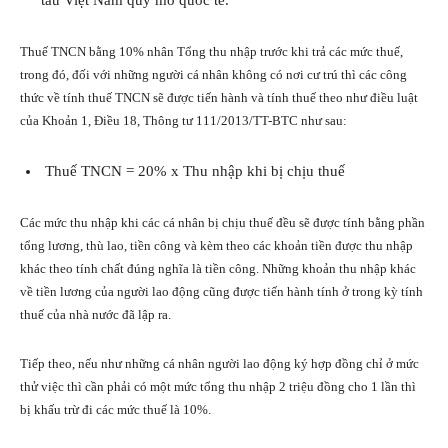
Thuế TNCN bằng 10% nhân Tổng thu nhập trước khi trả các mức thuế,
trong đó, đối với những người cá nhân không có nơi cư trú thì các công
thức về tính thuế TNCN sẽ được tiến hành và tính thuế theo như điều luật
của Khoản 1, Điều 18, Thông tư 111/2013/TT-BTC như sau:
Thuế TNCN = 20% x Thu nhập khi bị chịu thuế
Các mức thu nhập khi các cá nhân bị chịu thuế đều sẽ được tính bằng phần
tổng lương, thù lao, tiền công và kèm theo các khoản tiền được thu nhập
khác theo tính chất đúng nghĩa là tiền công. Những khoản thu nhập khác
về tiền lương của người lao động cũng được tiến hành tính ở trong kỳ tính
thuế của nhà nước đã lập ra.
Tiếp theo, nếu như những cá nhân người lao động ký hợp đồng chỉ ở mức
thử việc thì cần phải có một mức tổng thu nhập 2 triệu đồng cho 1 lần thì
bị khấu trừ đi các mức thuế là 10%.