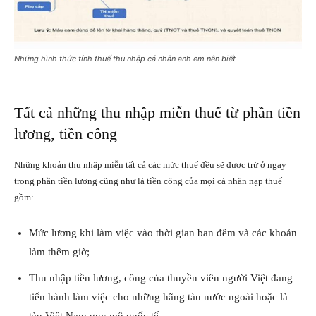
Những hình thức tính thuế thu nhập cá nhân anh em nên biết
Tất cả những thu nhập miễn thuế từ phần tiền
lương, tiền công
Những khoản thu nhập miễn tất cả các mức thuế đều sẽ được trừ ở ngay
trong phần tiền lương cũng như là tiền công của mọi cá nhân nạp thuế
gồm:
Mức lương khi làm việc vào thời gian ban đêm và các khoản
làm thêm giờ;
Thu nhập tiền lương, công của thuyền viên người Việt đang
tiến hành làm việc cho những hãng tàu nước ngoài hoặc là
tàu Việt Nam quy mô quốc tế.