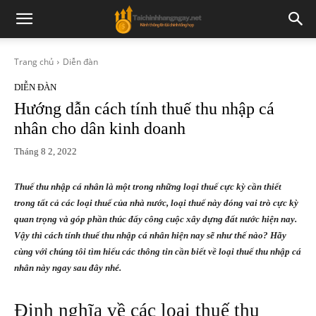
Trang chủ
Diễn đàn
DIỄN ĐÀN
Hướng dẫn cách tính thuế thu nhập cá
nhân cho dân kinh doanh
Tháng 8 2, 2022
Thuế thu nhập cá nhân là một trong những loại thuế cực kỳ cần thiết
trong tất cả các loại thuế của nhà nước, loại thuế này đóng vai trò cực kỳ
quan trọng và góp phần thúc đẩy công cuộc xây dựng đất nước hiện nay.
Vậy thì cách tính thuế thu nhập cá nhân hiện nay sẽ như thế nào? Hãy
cùng với chúng tôi tìm hiểu các thông tin cần biết về loại thuế thu nhập cá
nhân này ngay sau đây nhé.
Định nghĩa về các loại thuế thu