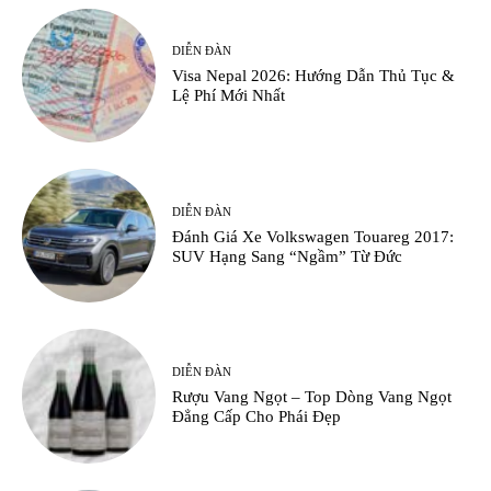
DIỄN ĐÀN
Visa Nepal 2026: Hướng Dẫn Thủ Tục &
Lệ Phí Mới Nhất
DIỄN ĐÀN
Đánh Giá Xe Volkswagen Touareg 2017:
SUV Hạng Sang “Ngầm” Từ Đức
DIỄN ĐÀN
Rượu Vang Ngọt – Top Dòng Vang Ngọt
Đẳng Cấp Cho Phái Đẹp