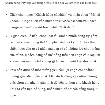
Khách hàng truy cập vào trang website của SSI và làm theo các bước sau:
Click chọn mục “Khách hàng cá nhân” và nhấn chọn “Mở tài
khoản”. Hoặc click vào link: https://www.ssi.com.vn/khach-
hang-ca-nhan/mo-tai-khoan nhấn “Bắt đầu”.
Ở giao diện kế tiếp, chọn loại tài khoản muốn đăng ký gồm
có: Tài khoản thông thường, phái sinh và ký quỹ. Tùy theo
chiến lược đầu tư cá nhân mà bạn sẽ có những lựa chọn riêng
của mình. Khách hàng có thể đồng thời tick chọn cả 3 loại tài
khoản nếu muốn chứ không giới hạn chỉ một loại duy nhất.
Phía bên dưới có một trường yêu cầu lựa chọn chi nhánh/
phòng giao dịch gần nhất. Mặc dù là đăng ký online nhưng
việc chọn chi nhánh gần nhất để tiện lợi hơn cho khách hàng
khi SSI cần bạn bổ sung, hoàn thiện hồ sơ bản cứng trong 30
ngày.