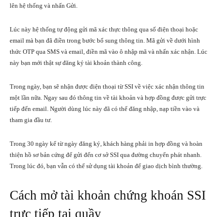
lên hệ thống và nhấn Gửi.
Lúc này hệ thống tự động gửi mã xác thực thông qua số điện thoại hoặc
email mà bạn đã điền trong bước bổ sung thông tin. Mã gửi về dưới hình
thức OTP qua SMS và email, điền mã vào ô nhập mã và nhấn xác nhận. Lúc
này bạn mới thật sự đăng ký tài khoản thành công.
Trong ngày, bạn sẽ nhận được điện thoại từ SSI về việc xác nhận thông tin
một lần nữa. Ngay sau đó thông tin về tài khoản và hợp đồng được gửi trực
tiếp đến email. Người dùng lúc này đã có thể đăng nhập, nạp tiền vào và
tham gia đầu tư.
Trong 30 ngày kể từ ngày đăng ký, khách hàng phải in hợp đồng và hoàn
thiện hồ sơ bản cứng để gửi đến cơ sở SSI qua đường chuyển phát nhanh.
Trong lúc đó, bạn vẫn có thể sử dụng tài khoản để giao dịch bình thường.
Cách mở tài khoản chứng khoán SSI
trực tiếp tại quầy