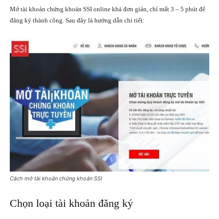
Mở tài khoản chứng khoán SSI online khá đơn giản, chỉ mất 3 – 5 phút để
đăng ký thành công. Sau đây là hướng dẫn chi tiết:
Cách mở tài khoản chứng khoán SSI
Chọn loại tài khoản đăng ký