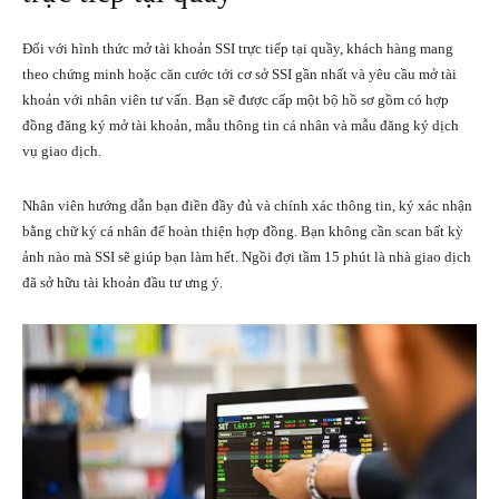
Đối với hình thức mở tài khoản SSI trực tiếp tại quầy, khách hàng mang
theo chứng minh hoặc căn cước tới cơ sở SSI gần nhất và yêu cầu mở tài
khoản với nhân viên tư vấn. Bạn sẽ được cấp một bộ hồ sơ gồm có hợp
đồng đăng ký mở tài khoản, mẫu thông tin cá nhân và mẫu đăng ký dịch
vụ giao dịch.
Nhân viên hướng dẫn bạn điền đầy đủ và chính xác thông tin, ký xác nhận
bằng chữ ký cá nhân để hoàn thiện hợp đồng. Bạn không cần scan bất kỳ
ảnh nào mà SSI sẽ giúp bạn làm hết. Ngồi đợi tầm 15 phút là nhà giao dịch
đã sở hữu tài khoản đầu tư ưng ý.