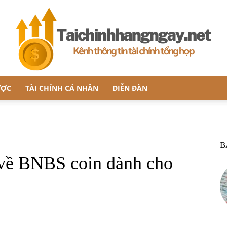
ƯỢC
TÀI CHÍNH CÁ NHÂN
DIỄN ĐÀN
taichinhhangngay.net
B
 về BNBS coin dành cho
–