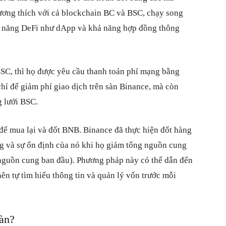
ương thích với cả blockchain BC và BSC, chạy song
nh năng DeFi như dApp và khả năng hợp đồng thông
BSC, thì họ được yêu cầu thanh toán phí mạng bằng
ỉ để giảm phí giao dịch trên sàn Binance, mà còn
g lưới BSC.
ể mua lại và đốt BNB. Binance đã thực hiện đốt hàng
ng và sự ổn định của nó khi họ giảm tổng nguồn cung
nguồn cung ban đầu). Phương pháp này có thể dẫn đến
nên tự tìm hiểu thông tin và quản lý vốn trước mỗi
oàn?