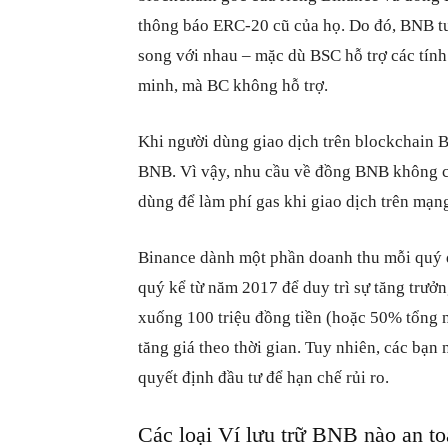
thông báo ERC-20 cũ của họ. Do đó, BNB t
song với nhau – mặc dù BSC hỗ trợ các tí
minh, mà BC không hỗ trợ.
Khi người dùng giao dịch trên blockchain 
BNB. Vì vậy, nhu cầu về đồng BNB không ch
dùng để làm phí gas khi giao dịch trên mạn
Binance dành một phần doanh thu mỗi quý đ
quý kể từ năm 2017 để duy trì sự tăng trưở
xuống 100 triệu đồng tiền (hoặc 50% tổng 
tăng giá theo thời gian. Tuy nhiên, các bạn 
quyết định đầu tư để hạn chế rủi ro.
Các loại Ví lưu trữ BNB nào an t