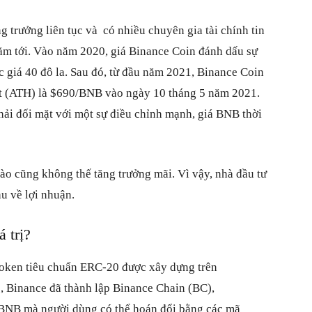
g trưởng liên tục và có nhiều chuyên gia tài chính tin
 năm tới. Vào năm 2020, giá Binance Coin đánh dấu sự
c giá 40 đô la. Sau đó, từ đầu năm 2021, Binance Coin
ất (ATH) là $690/BNB vào ngày 10 tháng 5 năm 2021.
ải đối mặt với một sự điều chỉnh mạnh, giá BNB thời
ào cũng không thế tăng trưởng mãi. Vì vậy, nhà đầu tư
hu về lợi nhuận.
 trị?
token tiêu chuẩn ERC-20 được xây dựng trên
 Binance đã thành lập Binance Chain (BC),
 BNB mà người dùng có thể hoán đổi bằng các mã