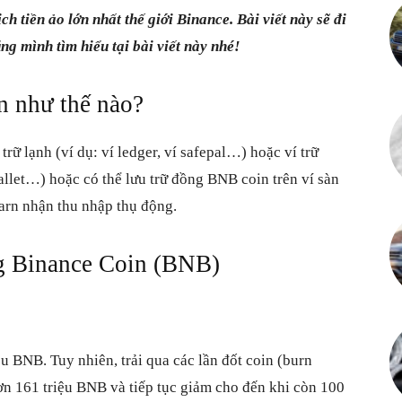
h tiền ảo lớn nhất thế giới Binance. Bài viết này sẽ đi
Kênh
g mình tìm hiểu tại bài viết này nhé!
n như thế nào?
thông
 trữ lạnh (ví dụ: ví ledger, ví safepal…) hoặc ví trữ
allet…) hoặc có thể lưu trữ đồng BNB coin trên ví sàn
Earn nhận thu nhập thụ động.
tin
g Binance Coin (BNB)
u BNB. Tuy nhiên, trải qua các lần đốt coin (burn
tài
ơn 161 triệu BNB và tiếp tục giảm cho đến khi còn 100