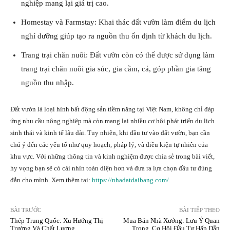
nghiệp mang lại giá trị cao.
Homestay và Farmstay: Khai thác đất vườn làm điểm du lịch
nghỉ dưỡng giúp tạo ra nguồn thu ổn định từ khách du lịch.
Trang trại chăn nuôi: Đất vườn còn có thể được sử dụng làm
trang trại chăn nuôi gia súc, gia cầm, cá, góp phần gia tăng
nguồn thu nhập.
Đất vườn là loại hình bất động sản tiềm năng tại Việt Nam, không chỉ đáp
ứng nhu cầu nông nghiệp mà còn mang lại nhiều cơ hội phát triển du lịch
sinh thái và kinh tế lâu dài. Tuy nhiên, khi đầu tư vào đất vườn, bạn cần
chú ý đến các yếu tố như quy hoạch, pháp lý, và điều kiện tự nhiên của
khu vực. Với những thông tin và kinh nghiệm được chia sẻ trong bài viết,
hy vọng bạn sẽ có cái nhìn toàn diện hơn và đưa ra lựa chọn đầu tư đúng
đắn cho mình. Xem thêm tại:
https://nhadatdaibang.com/
.
BÀI TRƯỚC
BÀI TIẾP THEO
Thép Trung Quốc: Xu Hướng Thị
Mua Bán Nhà Xưởng: Lưu Ý Quan
Trường Và Chất Lượng
Trọng, Cơ Hội Đầu Tư Hấp Dẫn