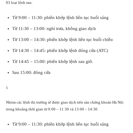
03 loại lệnh sau:
Từ 9:00 – 11:30: phiên khớp lệnh liên tục buổi sáng
Từ 11:30 – 13:00: nghỉ trưa, không giao dịch
Từ 13:00 – 14:30: phiên khớp lệnh liên tục buổi chiều
Từ 14:30 – 14:45: phiên khớp lệnh đóng cửa (ATC)
Từ 14:45 – 15:00: phiên khớp lệnh sau giờ.
Sau 15:00: đóng cửa
1
Nhóm các lệnh thị trường sẽ được giao dịch trên sàn chứng khoán Hà Nội
trong khoảng thời gian từ 9:00 – 11:30 và 13:00 – 14:30.
Từ 9:00 – 11:30: phiên khớp lệnh liên tục buổi sáng