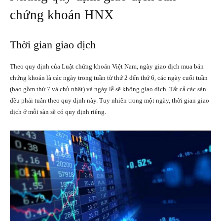
chứng khoán HNX
Thời gian giao dịch
Theo quy định của Luật chứng khoán Việt Nam, ngày giao dịch mua bán
chứng khoán là các ngày trong tuần từ thứ 2 đến thứ 6, các ngày cuối tuần
(bao gồm thứ 7 và chủ nhật) và ngày lễ sẽ không giao dịch. Tất cả các sàn
đều phải tuân theo quy định này. Tuy nhiên trong một ngày, thời gian giao
dịch ở mỗi sàn sẽ có quy định riêng.