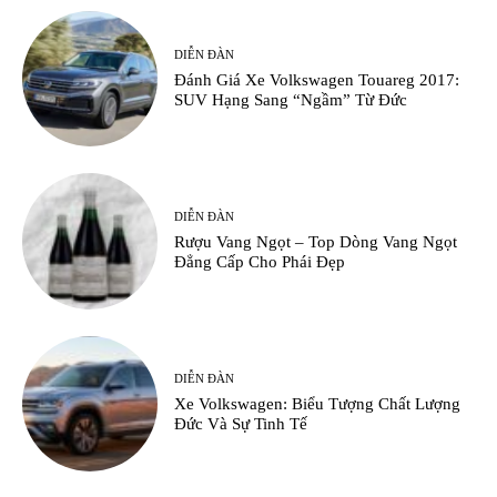
DIỄN ĐÀN
Đánh Giá Xe Volkswagen Touareg 2017:
SUV Hạng Sang “Ngầm” Từ Đức
DIỄN ĐÀN
Rượu Vang Ngọt – Top Dòng Vang Ngọt
Đẳng Cấp Cho Phái Đẹp
DIỄN ĐÀN
Xe Volkswagen: Biểu Tượng Chất Lượng
Đức Và Sự Tinh Tế