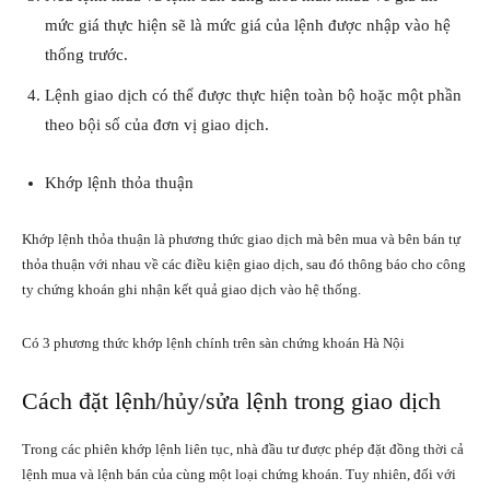
mức giá thực hiện sẽ là mức giá của lệnh được nhập vào hệ
thống trước.
Lệnh giao dịch có thể được thực hiện toàn bộ hoặc một phần
theo bội số của đơn vị giao dịch.
Khớp lệnh thỏa thuận
Khớp lệnh thỏa thuận là phương thức giao dịch mà bên mua và bên bán tự
thỏa thuận với nhau về các điều kiện giao dịch, sau đó thông báo cho công
ty chứng khoán ghi nhận kết quả giao dịch vào hệ thống.
Có 3 phương thức khớp lệnh chính trên sàn chứng khoán Hà Nội
Cách đặt lệnh/hủy/sửa lệnh trong giao dịch
Trong các phiên khớp lệnh liên tục, nhà đầu tư được phép đặt đồng thời cả
lệnh mua và lệnh bán của cùng một loại chứng khoán. Tuy nhiên, đối với