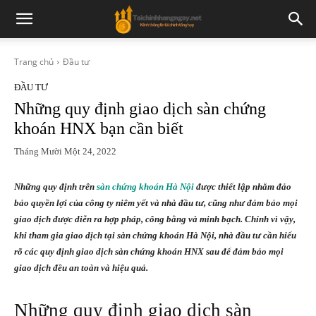
Trang chủ
Đầu tư
ĐẦU TƯ
Những quy định giao dịch sàn chứng
khoán HNX bạn cần biết
Tháng Mười Một 24, 2022
Những quy định trên
sàn chứng khoán Hà Nội
được thiết lập nhằm đảo
bảo quyền lợi của công ty niêm yết và nhà đầu tư, cũng như đảm bảo mọi
giao dịch được diễn ra hợp pháp, công bằng và minh bạch. Chính vì vậy,
khi tham gia giao dịch tại sàn chứng khoán Hà Nội, nhà đầu tư cần hiểu
rõ các quy định giao dịch sàn chứng khoán HNX sau để đảm bảo mọi
giao dịch đều an toàn và hiệu quả.
Những quy định giao dịch sàn