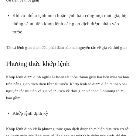
Ưu tiên về thời gian
Khi có nhiều lệnh mua hoặc lệnh bán cùng một mức giá, hệ
thống sẽ ưu tiên khớp lệnh các giao dịch được nhập vào
trước.
Tất cả lệnh giao dịch đều phải đảm bảo hai nguyên tắc về giá và thời gian
Phương thức khớp lệnh
Khớp lệnh được định nghĩa là hoàn tất thỏa thuận giữa hai bên mua và bán
trên bảng giao dịch điện tử trực tuyến. Khớp lệnh sẽ được diễn ra theo hai
nguyên tắc ưu tiên về giá và ưu tiên về thời gian và theo 3 phương thức,
bao gồm:
Khớp lệnh định kỳ
Khớp lệnh định kỳ là phương thức giao dịch được thực hiện dựa trên cơ sở
so khớp giữa các lệnh mua và lệnh bán tại một thời điểm xác định, để tìm